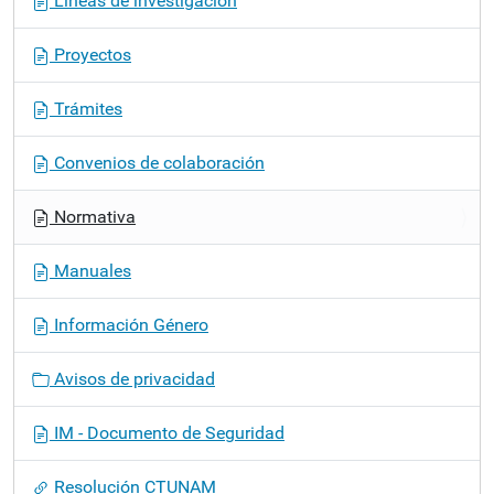
Líneas de investigación
i
ó
Proyectos
n
Trámites
Convenios de colaboración
Normativa
Manuales
Información Género
Avisos de privacidad
IM - Documento de Seguridad
Resolución CTUNAM