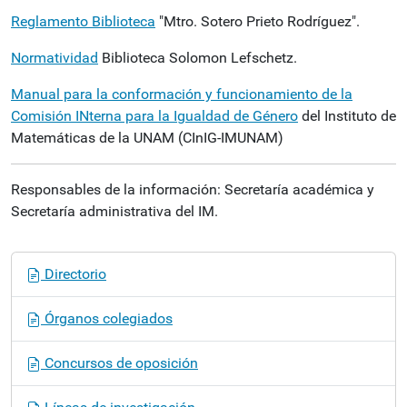
Reglamento Biblioteca
"Mtro. Sotero Prieto Rodríguez".
Normatividad
Biblioteca Solomon Lefschetz.
Manual para la conformación y funcionamiento de la
Comisión INterna para la Igualdad de Género
del Instituto de
Matemáticas de la UNAM (CInIG-IMUNAM)
Responsables de la información: Secretaría académica y
Secretaría administrativa del IM.
N
Directorio
a
v
Órganos colegiados
e
g
Concursos de oposición
a
c